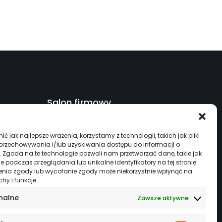
Salon firmowy
Serwis czynny 24/7
ć jak najlepsze wrażenia, korzystamy z technologii, takich jak pliki
ul. Kcyńska 45, Szubin 89-200
 przechowywania i/lub uzyskiwania dostępu do informacji o
. Zgoda na te technologie pozwoli nam przetwarzać dane, takie jak
+48 533 944 931
 podczas przeglądania lub unikalne identyfikatory na tej stronie.
enia zgody lub wycofanie zgody może niekorzystnie wpłynąć na
biuro@specjalisciodciepla.pl
chy i funkcje.
nalne
Zawsze aktywne