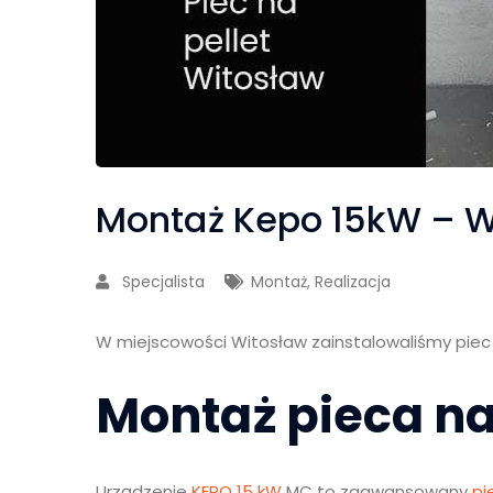
Montaż Kepo 15kW – W
Specjalista
Montaż
,
Realizacja
W miejscowości Witosław zainstalowaliśmy piec
Montaż pieca na
Urządzenie
KEPO 15 kW
MC to zaawansowany
pi