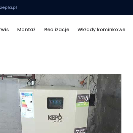
iepla.pl
rwis
Montaż
Realizacje
Wkłady kominkowe