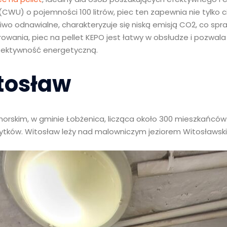
WU) o pojemności 100 litrów, piec ten zapewnia nie tylko ci
liwo odnawialne, charakteryzuje się niską emisją CO2, co sp
owania, piec na pellet KEPO jest łatwy w obsłudze i pozwal
efektywność energetyczną.
tosław
skim, w gminie Łobżenica, licząca około 300 mieszkańców. Z
zabytków. Witosław leży nad malowniczym jeziorem Witosławsk