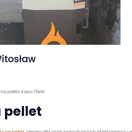
itosław
 na pellet Kepo 15kW.
 pellet
ec na pellet
, idealny dla osób poszukujących efektywnego 