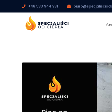
+48 533 944 931
biuro@specjalisciodc
Se