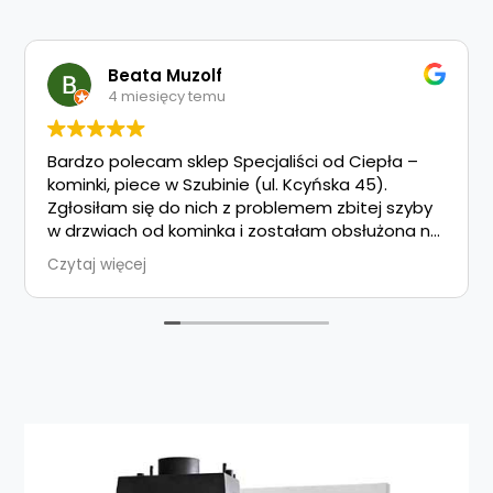
Beata Muzolf
4 miesięcy temu
Bardzo polecam sklep Specjaliści od Ciepła –
kominki, piece w Szubinie (ul. Kcyńska 45).
Zgłosiłam się do nich z problemem zbitej szyby
w drzwiach od kominka i zostałam obsłużona na
najwyższym poziomie.
Czytaj więcej
Nowa szyba została szybko zamówiona i
perfekcyjnie dopasowana, a jej wymiana
przebiegła sprawnie i bez żadnych komplikacji.
Obsługa wykazała się dużym profesjonalizmem,
fachową wiedzą oraz życzliwym podejściem do
klienta.
Cały proces przebiegł bardzo sprawnie, a efekt
końcowy jest naprawdę świetny. Zdecydowanie
polecam ten sklep każdemu, kto szuka solidnych
i rzetelnych specjalistów!