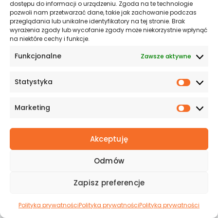
dostępu do informacji o urządzeniu. Zgoda na te technologie
Używając formularza akceptujesz naszą
pozwoli nam przetwarzać dane, takie jak zachowanie podczas
politykę prywatności.
przeglądania lub unikalne identyfikatory na tej stronie. Brak
wyrażenia zgody lub wycofanie zgody może niekorzystnie wpłynąć
na niektóre cechy i funkcje.
Funkcjonalne
Zawsze aktywne
Statystyka
Statys
Marketing
Market
Akceptuję
Odmów
Zapisz preferencje
Polityka prywatności
Polityka prywatności
Polityka prywatności