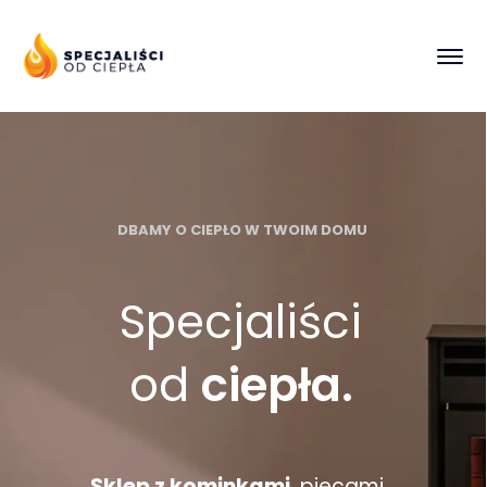
DBAMY O CIEPŁO W TWOIM DOMU
Specjaliści
od
ciepła.
Sklep z kominkami
, piecami