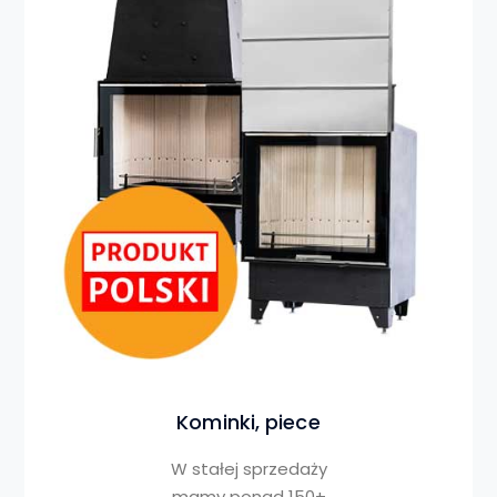
Kominki, piece
W stałej sprzedaży
mamy ponad 150+