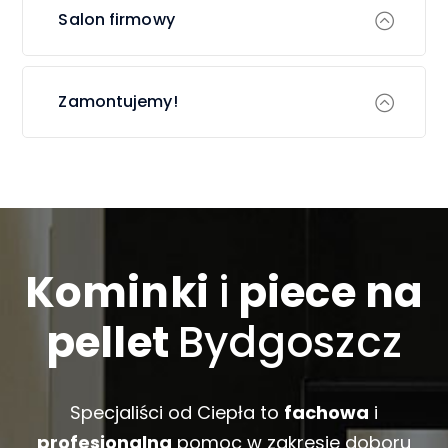
Salon firmowy
Zamontujemy!
Kominki
i
piece na
pellet
Bydgoszcz
Specjaliści od Ciepła to
fachowa
i
profesjonalna
pomoc w zakresie doboru