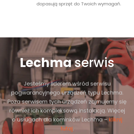
dopasują sprzęt do Twoich wymagań.
Lechma
serwis
Jesteśmy liderem wśród serwisu
pogwarancyjnego urządzeń typu
Lechma
.
Poza serwisem tych urządzeń zajmujemy się
również ich kompleksową instalacją. Więcej
o usługach dla kominków Lechma –
kliknij
tutaj
.