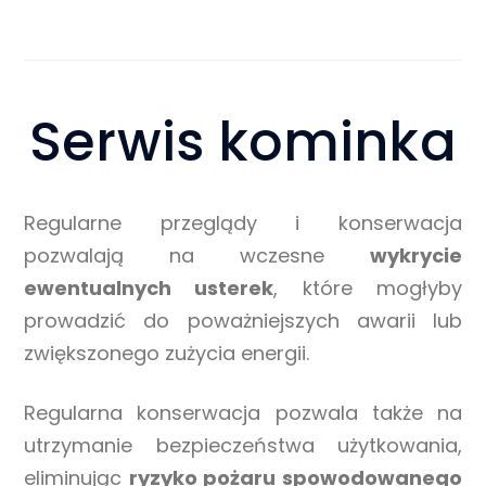
klienta.
Cały proces przebiegł bardzo sprawnie, a efekt
końcowy jest naprawdę świetny. Zdecydowanie
polecam ten sklep każdemu, kto szuka
solidnych i rzetelnych specjalistów!
Serwis kominka
Regularne przeglądy i konserwacja
pozwalają na wczesne
wykrycie
ewentualnych usterek
, które mogłyby
prowadzić do poważniejszych awarii lub
zwiększonego zużycia energii.
Regularna konserwacja pozwala także na
utrzymanie bezpieczeństwa użytkowania,
eliminując
ryzyko pożaru spowodowanego