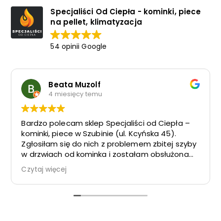
Specjaliści Od Ciepła - kominki, piece
na pellet, klimatyzacja
54 opinii Google
Beata Muzolf
4 miesięcy temu
Bardzo polecam sklep Specjaliści od Ciepła –
kominki, piece w Szubinie (ul. Kcyńska 45).
Zgłosiłam się do nich z problemem zbitej szyby
w drzwiach od kominka i zostałam obsłużona
na najwyższym poziomie.
Czytaj więcej
Nowa szyba została szybko zamówiona i
perfekcyjnie dopasowana, a jej wymiana
przebiegła sprawnie i bez żadnych komplikacji.
Obsługa wykazała się dużym profesjonalizmem,
fachową wiedzą oraz życzliwym podejściem do