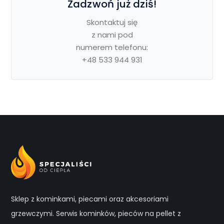
Zadzwoń już dziś!
Skontaktuj się
z nami pod
numerem telefonu:
+48 533 944 931
Sklep z kominkami, piecami oraz akcesoriami
grzewczymi. Serwis kominków, pieców na pellet z