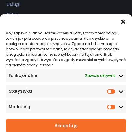
Usługi
Sklep
Realizacje
Aby zapewnić jak najlepsze wrażenia, korzystamy z technologii,
Kontakt
takich jak pliki cookie, do przechowywania i/lub uzyskiwania
dostępu do informacji o urządzeniu. Zgoda na te technologie
pozwoli nam przetwarzać dane, takie jak zachowanie podczas
przeglądania lub unikalne identyfikatory na tej stronie. Brak
Salon firmowy
wyrażenia zgody lub wycofanie zgody może niekorzystnie wpłynąć
na niektóre cechy i funkcje.
Serwis czynny 24/7
Funkcjonalne
Zawsze aktywne
ul. Kcyńska 45, Szubin 89-200
Statystyka
+48 533 944 931
Statys
biuro@specjalisciodciepla.pl
Marketing
Market
Akceptuję