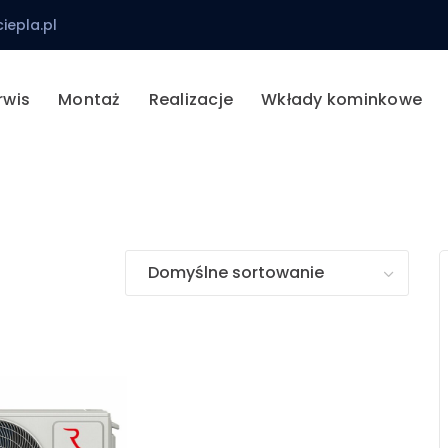
iepla.pl
rwis
Montaż
Realizacje
Wkłady kominkowe