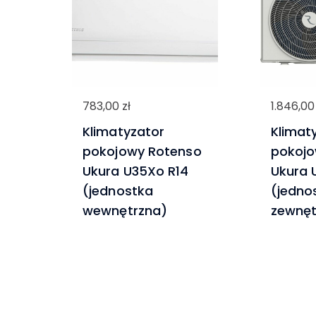
783,00
zł
1.846,0
Klimatyzator
Klimat
pokojowy Rotenso
pokojo
Ukura U35Xo R14
Ukura 
(jednostka
(jedno
wewnętrzna)
zewnęt