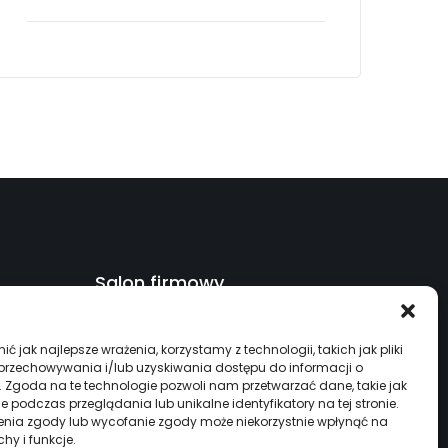
Salon firmowy
Serwis czynny 24/7
ć jak najlepsze wrażenia, korzystamy z technologii, takich jak pliki
ul. Kcyńska 45, Szubin 89-200
 przechowywania i/lub uzyskiwania dostępu do informacji o
. Zgoda na te technologie pozwoli nam przetwarzać dane, takie jak
+48 533 944 931
 podczas przeglądania lub unikalne identyfikatory na tej stronie.
enia zgody lub wycofanie zgody może niekorzystnie wpłynąć na
biuro@specjalisciodciepla.pl
chy i funkcje.