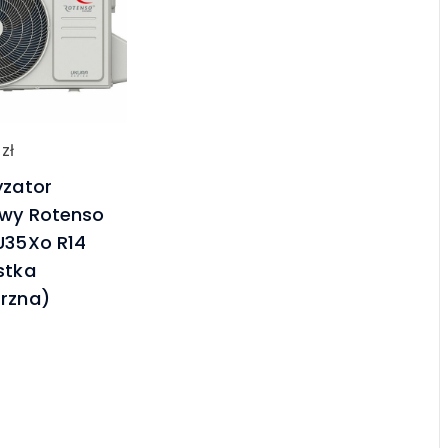
0
zł
yzator
wy Rotenso
U35Xo R14
stka
rzna)