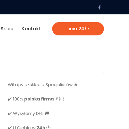
Facebook
Profile
Sklep
Kontakt
Linia 24/7
Witaj w e-sklepie Specjalistów 🔥
✔️ 100%
polska firma
🇵🇱
✔️ Wysyłamy DHL 🚚
✔️ U Ciebie w
24h
🕒