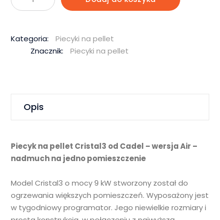
Cristal
9
kW
Kategoria:
Piecyki na pellet
–
Znacznik:
Piecyki na pellet
Cadel
Opis
Piecyk na pellet Cristal3 od Cadel – wersja Air –
nadmuch na jedno pomieszczenie
Model Cristal3 o mocy 9 kW stworzony został do
ogrzewania większych pomieszczeń. Wyposażony jest
w tygodniowy programator. Jego niewielkie rozmiary i
prosta konstrukcja, w połączeniu z najwyższą