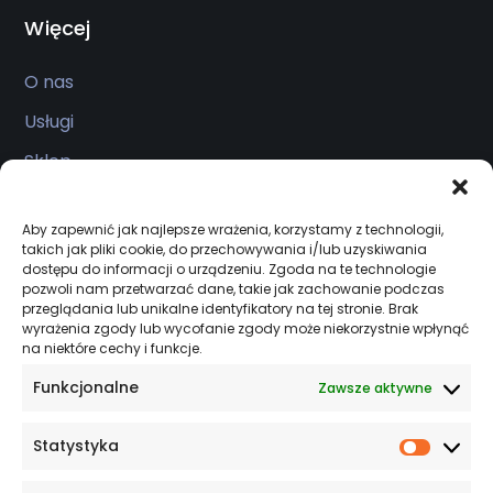
Więcej
O nas
Usługi
Sklep
Realizacje
Aby zapewnić jak najlepsze wrażenia, korzystamy z technologii,
Kontakt
takich jak pliki cookie, do przechowywania i/lub uzyskiwania
dostępu do informacji o urządzeniu. Zgoda na te technologie
pozwoli nam przetwarzać dane, takie jak zachowanie podczas
przeglądania lub unikalne identyfikatory na tej stronie. Brak
Salon firmowy
wyrażenia zgody lub wycofanie zgody może niekorzystnie wpłynąć
na niektóre cechy i funkcje.
Serwis czynny 24/7
Funkcjonalne
Zawsze aktywne
ul. Kcyńska 45, Szubin 89-200
Statystyka
+48 533 944 931
Statys