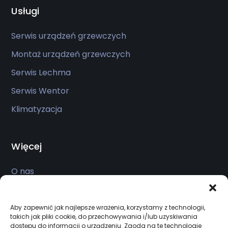
Usługi
Serwis urządzeń grzewczych
Montaż urządzeń grzewczych
Serwis Lechma
Serwis Wentor
Klimatyzacja
Więcej
O nas
Usługi
Sklep
Aby zapewnić jak najlepsze wrażenia, korzystamy z technologii,
takich jak pliki cookie, do przechowywania i/lub uzyskiwania
Realizacje
dostępu do informacji o urządzeniu. Zgoda na te technologie