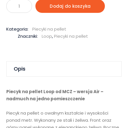
ilość
Dodaj do koszyka
Loop
8,0
kW
Kategoria:
Piecyki na pellet
–
Znaczniki:
Loop
,
Piecyki na pellet
MCZ
Opis
Piecyk na pellet Loop od MCZ – wersja Air –
nadmuch na jedno pomieszczenie
Piecyk na pellet o owalnym kształcie i wysokości
ponad metr. Wykonany ze stali i żeliwa. Front oraz
górny panel wykonane z eleganckiego żeliwa. Boczne