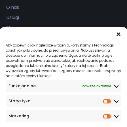
O nas
Usługi
Sklep
Realizacje
Aby zapewnić jak najlepsze wrażenia, korzystamy z technologii,
Kontakt
takich jak pliki cookie, do przechowywania i/lub uzyskiwania
dostępu do informacji o urządzeniu. Zgoda na te technologie
pozwoli nam przetwarzać dane, takie jak zachowanie podczas
przeglądania lub unikalne identyfikatory na tej stronie. Brak
Salon firmowy
wyrażenia zgody lub wycofanie zgody może niekorzystnie wpłynąć
na niektóre cechy i funkcje.
Serwis czynny 24/7
Funkcjonalne
Zawsze aktywne
ul. Kcyńska 45, Szubin 89-200
Statystyka
+48 533 944 931
Statys
biuro@specjalisciodciepla.pl
Marketing
Market