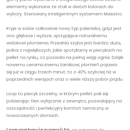
elementy wykonane ze stali w dwóch kolorach do
wybory. Sterowany inteligentnym systemem Maestro.
Kryje w sobie całkowicie nowy typ paleniska, gdyż jest
ono głębsze i wyższe, sprzyjające naturalnemu
widokowi płomienia. Przednia szyba jest bardzo duża,
jedna z największych, jakie spotykamy w piecykach na
pellet na rynku, co pozwala na pełną wizję ognia. Dzięki
nowemu ceramicznemu żarnikowi, płomień pojawia
się już w ciągu trzech minut, to o 40% szybciej niż w
poprzednich wersjach oraz o wiele niższy pobór prądu.
Loop to piecyk szczelny, w którym pellet pali się
pobierając tlen wyłącznie z zewnątrz, pozwalający na
oszczędność i perfekcyjny komfort termiczny w
nowoczesnych domach.
Loop występuje w wersji Air,
co oznacza, że