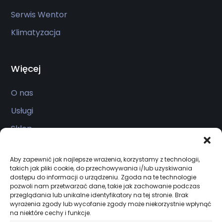
Serwis Wentor
Klimatyzacja
Więcej
O nas
Usługi
Sklep
Realizacje
Aby zapewnić jak najlepsze wrażenia, korzystamy z technologii,
Kontakt
takich jak pliki cookie, do przechowywania i/lub uzyskiwania
dostępu do informacji o urządzeniu. Zgoda na te technologie
pozwoli nam przetwarzać dane, takie jak zachowanie podczas
przeglądania lub unikalne identyfikatory na tej stronie. Brak
Salon firmowy
wyrażenia zgody lub wycofanie zgody może niekorzystnie wpłynąć
na niektóre cechy i funkcje.