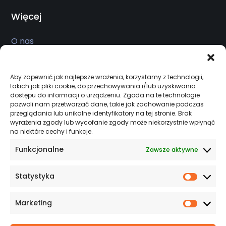
Więcej
O nas
Usługi
Sklep
Aby zapewnić jak najlepsze wrażenia, korzystamy z technologii,
takich jak pliki cookie, do przechowywania i/lub uzyskiwania
Realizacje
dostępu do informacji o urządzeniu. Zgoda na te technologie
pozwoli nam przetwarzać dane, takie jak zachowanie podczas
Kontakt
przeglądania lub unikalne identyfikatory na tej stronie. Brak
wyrażenia zgody lub wycofanie zgody może niekorzystnie wpłynąć
na niektóre cechy i funkcje.
Funkcjonalne
Salon firmowy
Zawsze aktywne
Serwis czynny 24/7
Statystyka
Statys
ul. Kcyńska 45, Szubin 89-200
Marketing
Market
+48 533 944 931